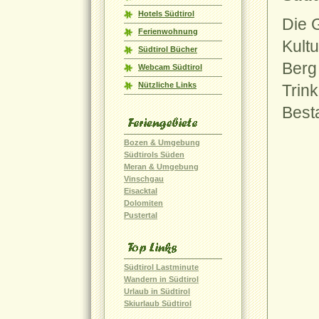
Hotels Südtirol
Die G
Ferienwohnung
Kult
Südtirol Bücher
Berg
Webcam Südtirol
Nützliche Links
Trink
Best
Bozen & Umgebung
Südtirols Süden
Meran & Umgebung
Vinschgau
Eisacktal
Dolomiten
Pustertal
Südtirol Lastminute
Wandern in Südtirol
Urlaub in Südtirol
Skiurlaub Südtirol