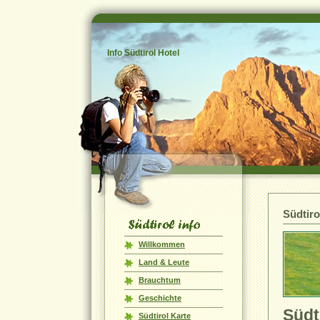
Info Südtirol Hotel
Südtiro
Willkommen
Land & Leute
Brauchtum
Geschichte
Südt
Südtirol Karte