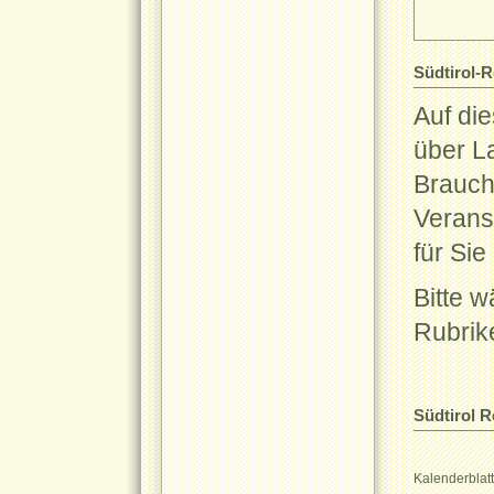
Südtirol-
Auf die
über L
Brauch
Verans
für Si
Bitte 
Rubrik
Südtirol R